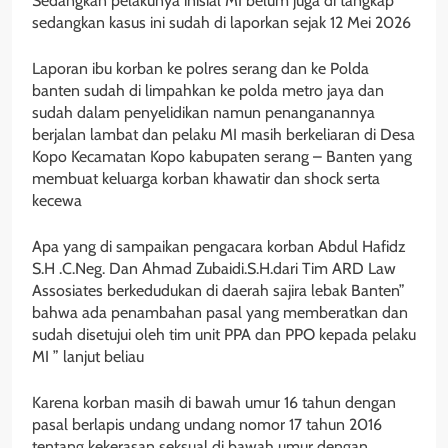
Sedangkan pelakunya inisial MI belum juga di tangkap
sedangkan kasus ini sudah di laporkan sejak 12 Mei 2026
Laporan ibu korban ke polres serang dan ke Polda
banten sudah di limpahkan ke polda metro jaya dan
sudah dalam penyelidikan namun penanganannya
berjalan lambat dan pelaku MI masih berkeliaran di Desa
Kopo Kecamatan Kopo kabupaten serang – Banten yang
membuat keluarga korban khawatir dan shock serta
kecewa
Apa yang di sampaikan pengacara korban Abdul Hafidz
S.H .C.Neg. Dan Ahmad Zubaidi.S.H.dari Tim ARD Law
Assosiates berkedudukan di daerah sajira lebak Banten”
bahwa ada penambahan pasal yang memberatkan dan
sudah disetujui oleh tim unit PPA dan PPO kepada pelaku
MI ” lanjut beliau
Karena korban masih di bawah umur 16 tahun dengan
pasal berlapis undang undang nomor 17 tahun 2016
tentang kekerasan seksual di bawah umur dengan