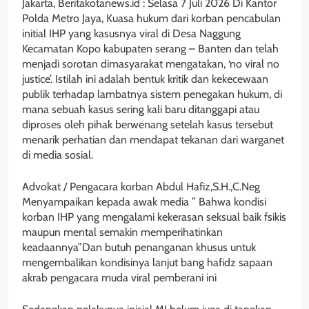
Jakarta, Beritakotanews.id : Selasa 7 Juli 2026 Di Kantor
Polda Metro Jaya, Kuasa hukum dari korban pencabulan
initial IHP yang kasusnya viral di Desa Naggung
Kecamatan Kopo kabupaten serang – Banten dan telah
menjadi sorotan dimasyarakat mengatakan, ‘no viral no
justice’. Istilah ini adalah bentuk kritik dan kekecewaan
publik terhadap lambatnya sistem penegakan hukum, di
mana sebuah kasus sering kali baru ditanggapi atau
diproses oleh pihak berwenang setelah kasus tersebut
menarik perhatian dan mendapat tekanan dari warganet
di media sosial.
Advokat / Pengacara korban Abdul Hafiz,S.H.,C.Neg
Menyampaikan kepada awak media ” Bahwa kondisi
korban IHP yang mengalami kekerasan seksual baik fsikis
maupun mental semakin memperihatinkan
keadaannya”Dan butuh penanganan khusus untuk
mengembalikan kondisinya lanjut bang hafidz sapaan
akrab pengacara muda viral pemberani ini