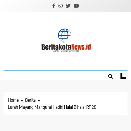
Skip
to
content
BERITAKOTANEW
Sumber Berita Masyarakat
Home
Berita
Lurah Mayang Mangurai Hadiri Halal Bihalal RT 28