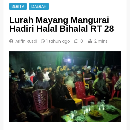
BERITA
DAERAH
Lurah Mayang Mangurai
Hadiri Halal Bihalal RT 28
Arifin Rusdi
1 tahun ago
0
2 mins