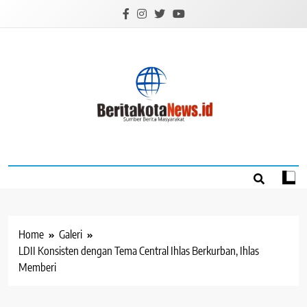
Skip
to
content
BERITAKOTANEW
Sumber Berita Masyarakat
Home
Galeri
LDII Konsisten dengan Tema Central Ihlas Berkurban, Ihlas
Memberi