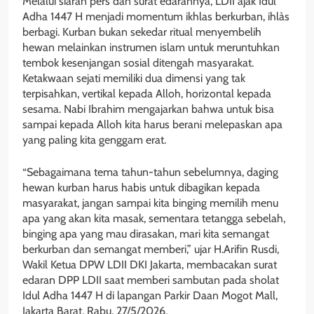
Melalui siaran pers dan surat edarannya, LDII ajak Idul
Adha 1447 H menjadi momentum ikhlas berkurban, ihlàs
berbagi. Kurban bukan sekedar ritual menyembelih
hewan melainkan instrumen islam untuk meruntuhkan
tembok kesenjangan sosial ditengah masyarakat.
Ketakwaan sejati memiliki dua dimensi yang tak
terpisahkan, vertikal kepada Alloh, horizontal kepada
sesama. Nabi Ibrahim mengajarkan bahwa untuk bisa
sampai kepada Alloh kita harus berani melepaskan apa
yang paling kita genggam erat.
“Sebagaimana tema tahun-tahun sebelumnya, daging
hewan kurban harus habis untuk dibagikan kepada
masyarakat, jangan sampai kita binging memilih menu
apa yang akan kita masak, sementara tetangga sebelah,
binging apa yang mau dirasakan, mari kita semangat
berkurban dan semangat memberi,” ujar H.Arifin Rusdi,
Wakil Ketua DPW LDII DKI Jakarta, membacakan surat
edaran DPP LDII saat memberi sambutan pada sholat
Idul Adha 1447 H di lapangan Parkir Daan Mogot Mall,
Jakarta Barat, Rabu, 27/5/2026.