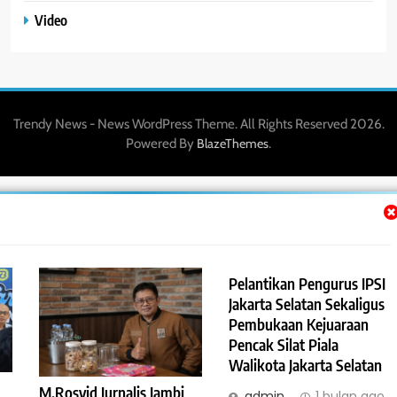
Video
Trendy News - News WordPress Theme. All Rights Reserved 2026.
Powered By
.
BlazeThemes
Pelantikan Pengurus IPSI
Jakarta Selatan Sekaligus
Pembukaan Kejuaraan
Pencak Silat Piala
Walikota Jakarta Selatan
M.Rosyid Jurnalis Jambi
admin_
1 bulan ago