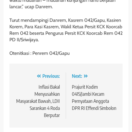
waktu mudahan – mudahan kunjungan nanti berjalan
lancar,” ucap Danrem.
Turut mendampingi Danrem, Kasrem 042/Gapu, Kasiren
Korem, Para Kasi Kasrem, Wakil Ketua Persit KCK Koorcab
Rem 042 beserta Pengurus Persit KCK Koorcab Rem 042
PD II/Sriwijaya.
Otenitkasi : Penrem 042/Gapu
Navigasi
Previous:
Next:
pos
Inflasi Bakal
Prajurit Kodim
Menyusahkan
0415/Jambi Kecam
Masyarakat Bawah, LDII
Pernyataan Anggota
Sarankan 4 Roda
DPR RI Effendi Simbolon
Berputar