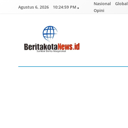
Skip
Nasional
Global
Agustus 6, 2026
10:25:01 PM
to
Opini
content
BERITAKOTANEWS
Sumber Berita Masyarakat