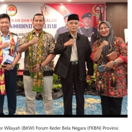
tor Wilayah (BKW) Forum Keder Bela Negara (FKBN) Provinsi