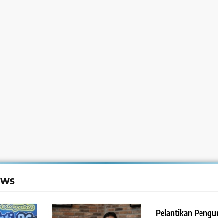
ews
Pelantikan Pengur