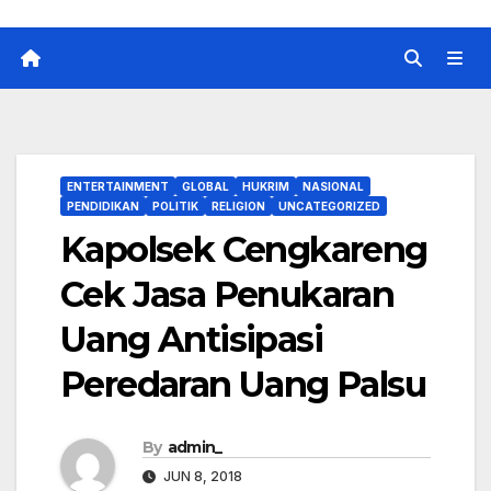
ENTERTAINMENT
GLOBAL
HUKRIM
NASIONAL
PENDIDIKAN
POLITIK
RELIGION
UNCATEGORIZED
Kapolsek Cengkareng
Cek Jasa Penukaran
Uang Antisipasi
Peredaran Uang Palsu
By
admin_
JUN 8, 2018