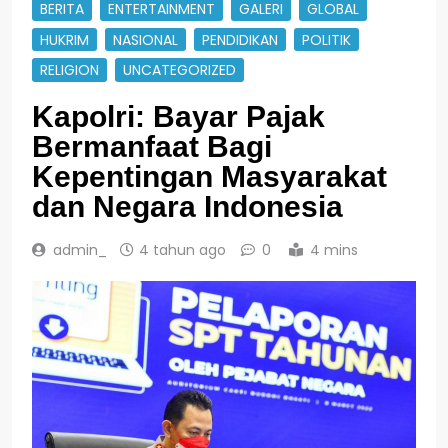
BERITA
ENTERTAINMENT
GALERI
GLOBAL
HUKRIM
NASIONAL
PENDIDIKAN
POLITIK
RELIGION
UNCATEGORIZED
Kapolri: Bayar Pajak
Bermanfaat Bagi
Kepentingan Masyarakat
dan Negara Indonesia
admin_
4 tahun ago
0
4 mins