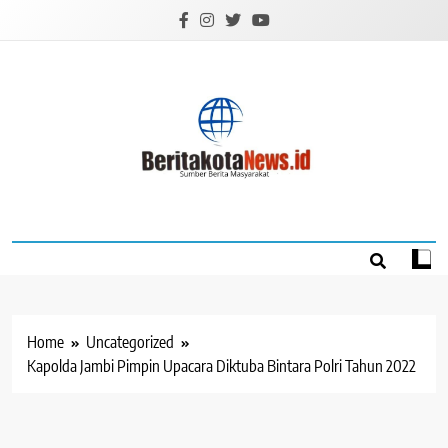
Skip
to
content
BERITAKOTANEW
Sumber Berita Masyarakat
Home
Uncategorized
Kapolda Jambi Pimpin Upacara Diktuba Bintara Polri Tahun 2022