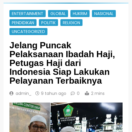
ENTERTAINMENT
GLOBAL
HUKRIM
NASIONAL
PENDIDIKAN
POLITIK
RELIGION
UNCATEGORIZED
Jelang Puncak
Pelaksanaan Ibadah Haji,
Petugas Haji dari
Indonesia Siap Lakukan
Pelayanan Terbaiknya
admin_
9 tahun ago
0
2 mins