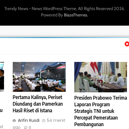
Trendy News - News WordPress Theme. All Rights Reserved 2026.
Powered By
.
BlazeThemes
Pertama Kalinya, Periset
Presiden Prabowo Terima
Diundang dan Pamerkan
Laporan Program
au
Hasil Riset di Istana
Strategis TNI untuk
Percepat Pemerataan
Arifin Rusdi
54 menit
Pembangunan
it
ago
0