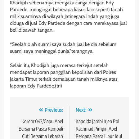
Khadijah sebenarnya mengaku curiga dengan Edy
Pardede, mengingat beberapa kasus lain seperti tanah
milik suaminya di wilayah Jatinegara Indah yang juga
diduga di jual Edy Pardede dengan cara merekayasa jual
beli dibawah tangan.
“Seolah olah suami saya sudah jual ke dia sebelum
suami saya meninggal dunia,”terangnya.
Selain itu, Khodijah juga merasa terkejut setelah
mendapat laporan panggilan kepolisian dari Polres
Jakarta Timur terkait pemalsuan tanah miliknya atas
laporan Edy Pardede.(tri)
Navigasi
Previous:
Next:
pos
Korem 042/Gapu Apel
Kapolda Jambi Irjen Pol
Bersama Pasca Kembali
Rachmad Pimpin Apel
Cuti Bersama Lebaran
Perdana Pasca Libur Idul