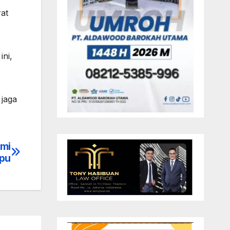
at
ni,
 jaga
smi
apu