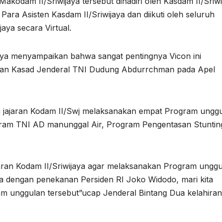
akodam II/Sriwijaya tersebut dihadiri oleh Kasdam II/Sriwi
ara Asisten Kasdam II/Sriwijaya dan diikuti oleh seluruh
aya secara Virtual.
ya menyampaikan bahwa sangat pentingnya Vicon ini
an Kasad Jenderal TNI Dudung Abdurrchman pada Apel
n jajaran Kodam II/Swj melaksanakan empat Program ungg
ram TNI AD manunggal Air, Program Pengentasan Stuntin
aran Kodam II/Sriwijaya agar melaksanakan Program ungg
 dengan penekanan Persiden RI Joko Widodo, mari kita
m unggulan tersebut”ucap Jenderal Bintang Dua kelahiran