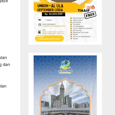
jaya
ulan
g dan
ulan