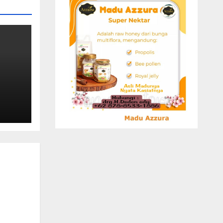
ak
ota