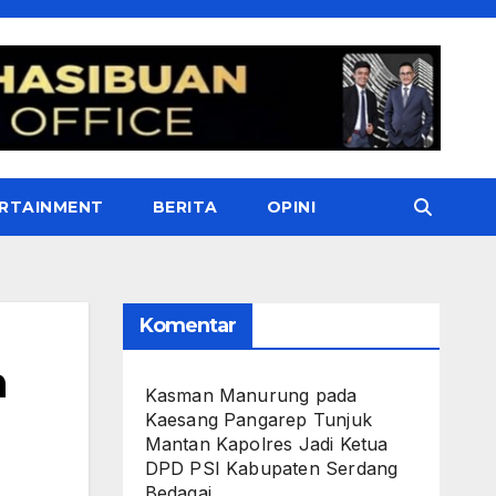
RTAINMENT
BERITA
OPINI
Komentar
m
Kasman Manurung
pada
Kaesang Pangarep Tunjuk
Mantan Kapolres Jadi Ketua
DPD PSI Kabupaten Serdang
Bedagai. ‎ ‎