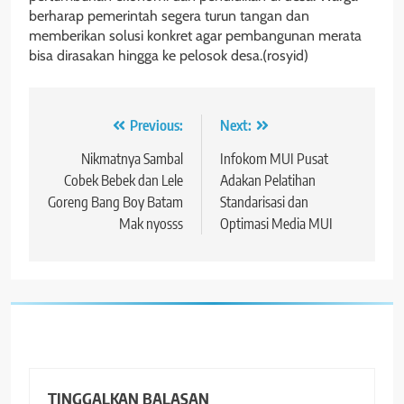
berharap pemerintah segera turun tangan dan
memberikan solusi konkret agar pembangunan merata
bisa dirasakan hingga ke pelosok desa.(rosyid)
Navigasi
Previous:
Next:
pos
Nikmatnya Sambal
Infokom MUI Pusat
Cobek Bebek dan Lele
Adakan Pelatihan
Goreng Bang Boy Batam
Standarisasi dan
Mak nyosss
Optimasi Media MUI
TINGGALKAN BALASAN