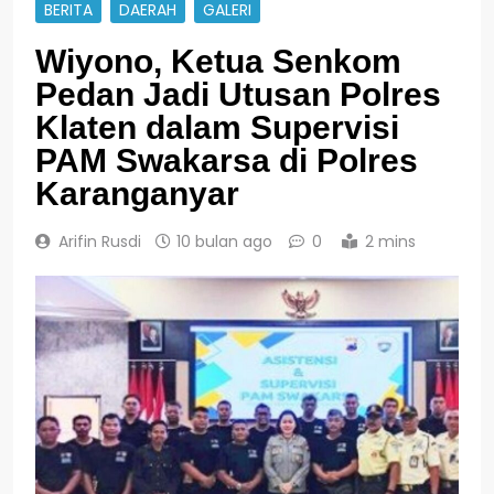
BERITA
DAERAH
GALERI
Wiyono, Ketua Senkom
Pedan Jadi Utusan Polres
Klaten dalam Supervisi
PAM Swakarsa di Polres
Karanganyar
Arifin Rusdi
10 bulan ago
0
2 mins