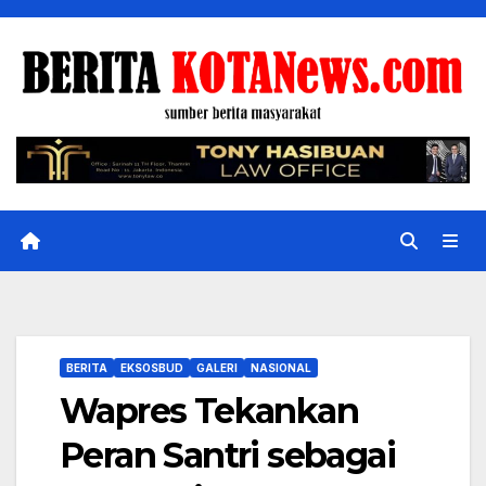
Skip
to
content
BERITA
EKSOSBUD
GALERI
NASIONAL
Wapres Tekankan
Peran Santri sebagai