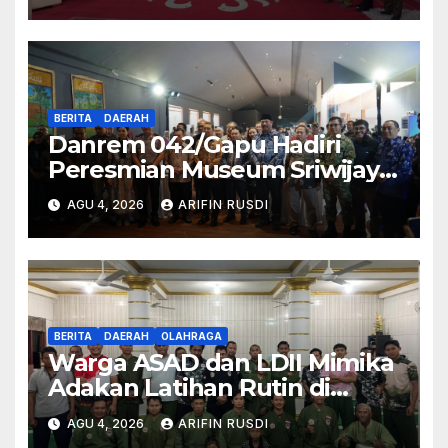
Rumah
BERITA
DAERAH
Danrem 042/Gapu Hadiri
Peresmian Museum Sriwijaya
Dharmakirti oleh Menteri
AGU 4, 2026
ARIFIN RUSDI
Kebudayaan RI
BERITA
DAERAH
OLAHRAGA
Warga ASAD dan LDII Mimika
Adakan Latihan Rutin di
Bulan Agustus 2026
AGU 4, 2026
ARIFIN RUSDI