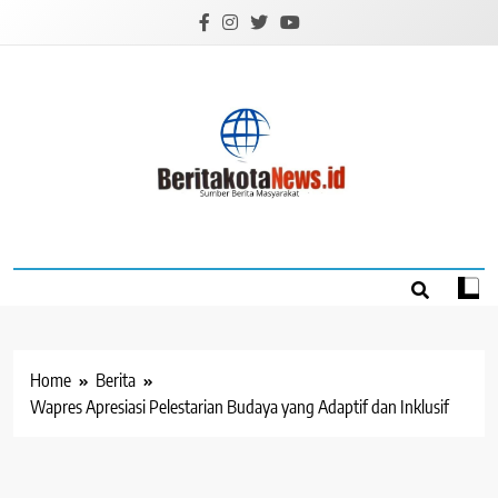
Skip
to
content
BERITAKOTANEW
Sumber Berita Masyarakat
Home
Berita
Wapres Apresiasi Pelestarian Budaya yang Adaptif dan Inklusif