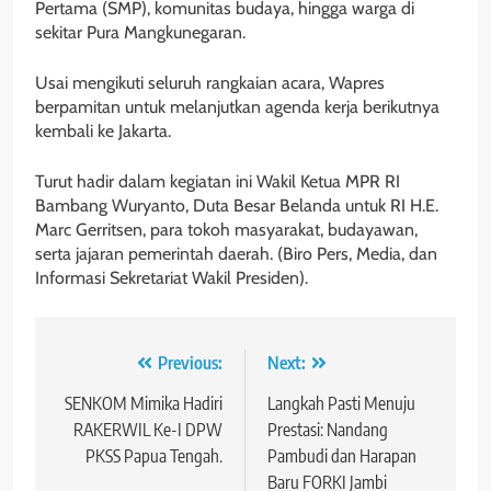
Pertama (SMP), komunitas budaya, hingga warga di
sekitar Pura Mangkunegaran.
Usai mengikuti seluruh rangkaian acara, Wapres
berpamitan untuk melanjutkan agenda kerja berikutnya
kembali ke Jakarta.
Turut hadir dalam kegiatan ini Wakil Ketua MPR RI
Bambang Wuryanto, Duta Besar Belanda untuk RI H.E.
Marc Gerritsen, para tokoh masyarakat, budayawan,
serta jajaran pemerintah daerah. (Biro Pers, Media, dan
Informasi Sekretariat Wakil Presiden).
Navigasi
Previous:
Next:
pos
SENKOM Mimika Hadiri
Langkah Pasti Menuju
RAKERWIL Ke-I DPW
Prestasi: Nandang
PKSS Papua Tengah.
Pambudi dan Harapan
Baru FORKI Jambi