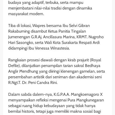
budaya yang adaptif, terbuka, serta mampu
menjembatani nilai-nilai tradisi dengan dinamika
masyarakat modern.
Tiba di lokasi, Wapres bersama Ibu Selvi Gibran
Rakabuming disambut Ketua Panitia Tingalan
Jumenengan G.R.Aj. Ancillasura Marina, KRMT. Nugroho
Hari Sasongko, serta Wali Kota Surakarta Respati Ardi
didampingi Ibu Venessa Winastesia.
Rangkaian prosesi diawali dengan kirab prajurit (Royal
Defile), dilanjutkan penampilan tarian sakral Bedhaya
Anglir Mendhung yang diiringi klenengan gamelan, serta
persembahan artistik dari seniman dan akademisi seni
R.Ngt.T. Dr. Peni Candra Rini.
Dalam sabda dalem-nya, K.G.P.A.A. Mangkoenagoro X
menyampaikan refleksi mengenai Pura Mangkunegaran
sebagai ruang hidup kebudayaan yang tidak hanya
bernilai historis, tetapi juga memiliki makna sosial bagi