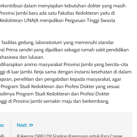
erkontribusi dalam menyiapkan kebutuhan dokter yang masih
Provinsi Jambi baru ada satu Fakultas Kedokteran yaitu di
i Kedokteran UNAJA menjadikan Perguruan Tinggi Swasta
h fasilitas gedung, laboratorium yang memenuhi standar
al Prima sendiri yang dijadikan sebagai rumah sakit pendidikan
hasiswa dan lulusan.
iharapkan animo masyarakat Provinsi Jambi yang bercita-cita
ggi di luar Jambi. Kerja sama dengan instansi kesehatan di dalam
ajaran, penelitian dan pengabdian kepada masyarakat, agar
rogram Studi Kedokteran dan Profesi Dokter yang sesuai
hadirnya Program Studi Kedokteran dan Profesi Dokter
nggi di Provinsi Jambi semakin maju dan berkembang.
us:
Next:
aih
Rakernas DPP LDII Siapkan Panggung untuk Para Capres