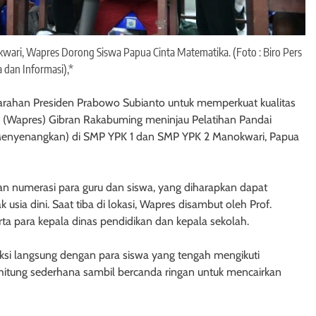
ari, Wapres Dorong Siswa Papua Cinta Matematika. (Foto : Biro Pers
 dan Informasi),*
t arahan Presiden Prabowo Subianto untuk memperkuat kualitas
en (Wapres) Gibran Rakabuming meninjau Pelatihan Pandai
enyenangkan) di SMP YPK 1 dan SMP YPK 2 Manokwari, Papua
n numerasi para guru dan siswa, yang diharapkan dapat
usia dini. Saat tiba di lokasi, Wapres disambut oleh Prof.
a para kepala dinas pendidikan dan kepala sekolah.
ksi langsung dengan para siswa yang tengah mengikuti
rhitung sederhana sambil bercanda ringan untuk mencairkan