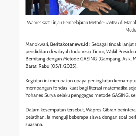
Wapres saat Tinjau Pembelajaran Metode GASING di Manokw
Media
Manokwari,
Beritakotanews.id
: Sebagai tindak lanju
pendidikan di wilayah Indonesia Timur, Wakil Presid
Berhitung dengan Metode GASING (Gampang, Asik, M
Barat, Rabu (05/11/2025).
Kegiatan ini merupakan upaya peningkatan kemampua
membangun fondasi kuat bagi literasi matematika sejak 
Yohanes Surya selaku penggagas metode GASING, sert
Dalam kesempatan tersebut, Wapres Gibran berintera
pelatihan. Ia menguji beberapa siswa dengan soal be
suasana.