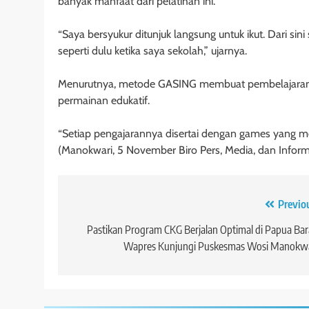
banyak manfaat dari pelatihan ini.
“Saya bersyukur ditunjuk langsung untuk ikut. Dari sin
seperti dulu ketika saya sekolah,” ujarnya.
Menurutnya, metode GASING membuat pembelajaran m
permainan edukatif.
“Setiap pengajarannya disertai dengan games yang men
(Manokwari, 5 November Biro Pers, Media, dan Informa
Navigasi
Previo
pos
Pastikan Program CKG Berjalan Optimal di Papua Bar
Wapres Kunjungi Puskesmas Wosi Manokwa