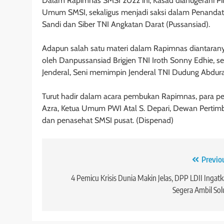
Dalam Rapimnas SMSI 2022 ini, Kasad dianugerahi Pi
Umum SMSI, sekaligus menjadi saksi dalam Penandat
Sandi dan Siber TNI Angkatan Darat (Pussansiad).
Adapun salah satu materi dalam Rapimnas diantaran
oleh Danpussansiad Brigjen TNI Iroth Sonny Edhie, se
Jenderal, Seni memimpin Jenderal TNI Dudung Abdur
Turut hadir dalam acara pembukan Rapimnas, para pe
Azra, Ketua Umum PWI Atal S. Depari, Dewan Perti
dan penasehat SMSI pusat. (Dispenad)
Navigasi
Previo
pos
4 Pemicu Krisis Dunia Makin Jelas, DPP LDII Ingat
Segera Ambil Sol