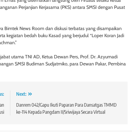
m Emas yang disematkan langsung oleh Firdaus selaku Ketua
anganan Perjanjian Kerjasama (PKS) antara SMSI dengan Pusat
ya Bimtek News Room dan diskusi terbatas yang disampaikan
rta kegiatan bedah buku Kasad yang berjudul “Loper Koran Jadi
achman.”
jabat utama TNI AD, Ketua Dewan Pers, Prof. Dr. Azyumadi
mbangan SMSI Budiman Sudjatmiko, para Dewan Pakar, Pembina
us:
Next:
kan
Danrem 042/Gapu Ikuti Paparan Para Dansatgas TMMD
usi
ke-114 Kepada Pangdam II/Sriwijaya Secara Virtual