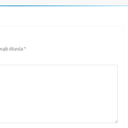
wajib ditandai
*