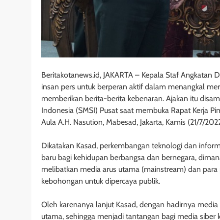
Beritakotanews.id, JAKARTA – Kepala Staf Angkatan 
insan pers untuk berperan aktif dalam menangkal m
memberikan berita-berita kebenaran. Ajakan itu disa
Indonesia (SMSI) Pusat saat membuka Rapat Kerja Pi
Aula A.H. Nasution, Mabesad, Jakarta, Kamis (21/7/2022
Dikatakan Kasad, perkembangan teknologi dan inform
baru bagi kehidupan berbangsa dan bernegara, dimana
melibatkan media arus utama (mainstream) dan para 
kebohongan untuk dipercaya publik.
Oleh karenanya lanjut Kasad, dengan hadirnya media 
utama, sehingga menjadi tantangan bagi media sibe