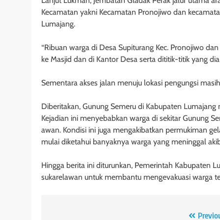
Lanjut Lukman, Jembatan Gladak Perak jalur utama ar
Kecamatan yakni Kecamatan Pronojiwo dan kecamatan T
Lumajang.
“Ribuan warga di Desa Supiturang Kec. Pronojiwo d
ke Masjid dan di Kantor Desa serta dititik-titik yang 
Sementara akses jalan menuju lokasi pengungsi masih 
Diberitakan, Gunung Semeru di Kabupaten Lumajang m
Kejadian ini menyebabkan warga di sekitar Gunung S
awan. Kondisi ini juga mengakibatkan permukiman gela
mulai diketahui banyaknya warga yang meninggal akib
Hingga berita ini diturunkan, Pemerintah Kabupaten
sukarelawan untuk membantu mengevakuasi warga te
Navigasi
Previo