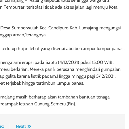
ah Lumajang – Malang terputus total sehingga warga di 2
empursari terisolasi tidak ada akses jalan lagi menuju Kota
an Desa Sumberwuluh Kec. Candipuro Kab. Lumajang mengungsi
dianggap aman,”terangnya.
tertutup hujan lebat yang disertai abu bercampur lumpur panas.
engalami erupsi pada Sabtu (4/12/2021) pukul 15.00 WIB.
emeru berlarian. Mereka panik berusaha menghindari gumpalan
p gulita karena listrik padam.Hingga minggu pagi 5/12/2021,
at terjebak hingga tertimbun lumpur panas.
 Lumajang masih berharap akan tambahan bantuan tenaga
rdampak letusan Gunung Semeru.(Fin).
us:
Next: