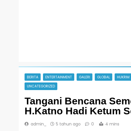
BERITA
ENTERTAINMENT
GALERI
GLOBAL
HUKRIM
UNCATEGORIZED
Tangani Bencana Seme
H.Katno Hadi Ketum S
admin_
5 tahun ago
0
4 mins