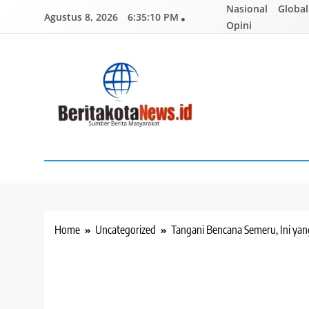
Skip
Nasional
Global
Agustus 8, 2026
6:35:11 PM
to
Opini
content
BERITAKOTANEWS
Sumber Berita Masyarakat
Home
Uncategorized
Tangani Bencana Semeru, Ini ya