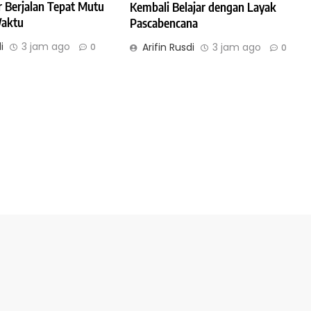
r Berjalan Tepat Mutu
Kembali Belajar dengan Layak
Waktu
Pascabencana
i
3 jam ago
Arifin Rusdi
3 jam ago
0
0