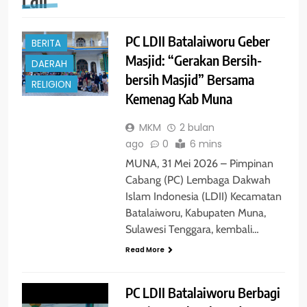
Ldii
PC LDII Batalaiworu Geber
BERITA
Masjid: “Gerakan Bersih-
DAERAH
bersih Masjid” Bersama
RELIGION
Kemenag Kab Muna
MKM
2 bulan
ago
0
6 mins
MUNA, 31 Mei 2026 – Pimpinan
Cabang (PC) Lembaga Dakwah
Islam Indonesia (LDII) Kecamatan
Batalaiworu, Kabupaten Muna,
Sulawesi Tenggara, kembali…
Read More
PC LDII Batalaiworu Berbagi