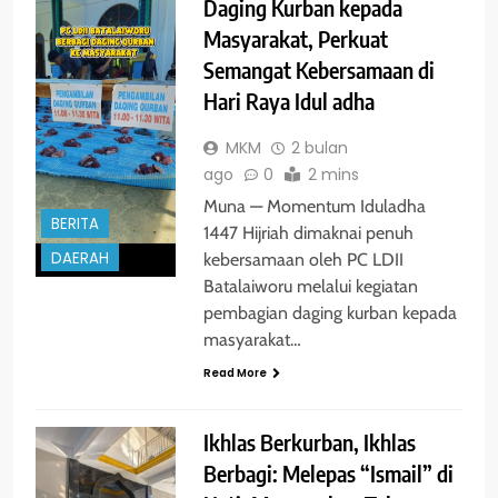
Daging Kurban kepada
Masyarakat, Perkuat
Semangat Kebersamaan di
Hari Raya Idul adha
MKM
2 bulan
ago
0
2 mins
Muna — Momentum Iduladha
BERITA
1447 Hijriah dimaknai penuh
DAERAH
kebersamaan oleh PC LDII
Batalaiworu melalui kegiatan
pembagian daging kurban kepada
masyarakat…
Read More
‎Ikhlas Berkurban, Ikhlas
Berbagi: Melepas “Ismail” di