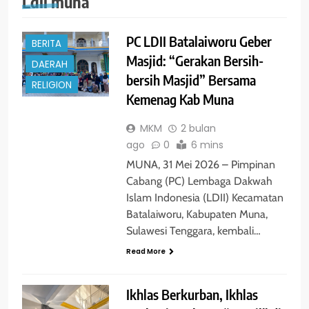
Ldii muna
PC LDII Batalaiworu Geber
BERITA
Masjid: “Gerakan Bersih-
DAERAH
bersih Masjid” Bersama
RELIGION
Kemenag Kab Muna
MKM
2 bulan
ago
0
6 mins
MUNA, 31 Mei 2026 – Pimpinan
Cabang (PC) Lembaga Dakwah
Islam Indonesia (LDII) Kecamatan
Batalaiworu, Kabupaten Muna,
Sulawesi Tenggara, kembali…
Read More
‎Ikhlas Berkurban, Ikhlas