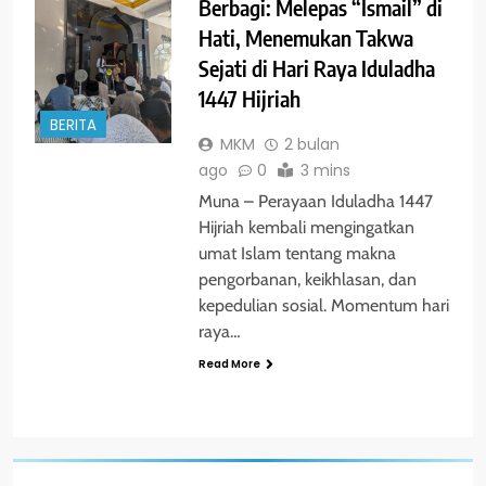
Berbagi: Melepas “Ismail” di
Hati, Menemukan Takwa
Sejati di Hari Raya Iduladha
1447 Hijriah
BERITA
MKM
2 bulan
ago
0
3 mins
Muna – Perayaan Iduladha 1447
Hijriah kembali mengingatkan
umat Islam tentang makna
pengorbanan, keikhlasan, dan
kepedulian sosial. Momentum hari
raya…
Read More