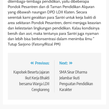
dilembaga-lembaga pendidikan, yaitu dibeberapa
Pondok Pesantren dan di Taman Pendidikan Alquran
yang dibawah naungan DPD LDII Klaten. Secara
serentak kami gerakkan para Santri untuk kerja bakti di
area sekitaran Pondok Pesantren, demi menjaga keasrian
dan kelestarian lingkungan pendidikan. Kalau kondisinya
bersih dan asri, maka tentunya para Santri juga nyaman
dan lebih bisa berkonsentrasi dalam menimba ilmu ”
Tutup Sarjono (Fatony/Rizal PM)
Navigasi
Previous:
Next:
pos
Kapolsek Beserta Jajaran
SMA Sinar Dharma
Ikut Kerja Bhakti
Jelambar Ikuti
bersama Warga LDII
Penguatan Pendidikan
Cengkareng
Karakter