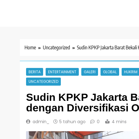
Home
Uncategorized
Sudin KPKP Jakarta Barat Bekali
BERITA
ENTERTAINMENT
GALERI
GLOBAL
HUKRIM
UNCATEGORIZED
Sudin KPKP Jakarta Ba
dengan Diversifikasi 
admin_
5 tahun ago
0
4 mins