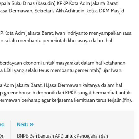
Kepala Suku Dinas (Kasudin) KPKP Kota Adm Jakarta Barat
H.Jasa Dermawan, Sekretaris Akh.Achirudin, ketua DKM Masjid
 Kota Adm Jakarta Barat, Iwan Indriyanto menyampaikan rasa
dan selalu membantu pemerintah khususnya dalam hal
mberdayaan ekonomi untuk masyarakat dalam hal ketahanan
da LDII yang selalu terus membantu pemerintah,” ujar Iwan.
ta Adm Jakarta Barat, H.Jasa Dermawan kaitanya dalam hal
p greendhouse hidroponik dari KPKP sangat bermanfaat untuk
mawan berharap agar kerjasama kemitraan terus terjalin.(fin).
us:
Next:
Dr.
BNPB Beri Bantuan APD untuk Pencegahan dan