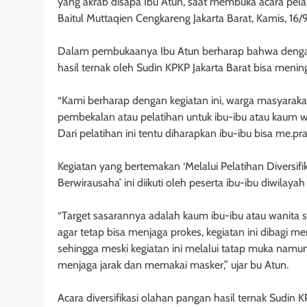
yang akrab disapa Ibu Atun, saat membuka acara pelati
Baitul Muttaqien Cengkareng Jakarta Barat, Kamis, 16/
Dalam pembukaanya Ibu Atun berharap bahwa dengan 
hasil ternak oleh Sudin KPKP Jakarta Barat bisa meni
“Kami berharap dengan kegiatan ini, warga masyaraka
pembekalan atau pelatihan untuk ibu-ibu atau kaum w
Dari pelatihan ini tentu diharapkan ibu-ibu bisa me.pr
Kegiatan yang bertemakan ‘Melalui Pelatihan Diversifi
Berwirausaha’ ini diikuti oleh peserta ibu-ibu diwilay
“Target sasarannya adalah kaum ibu-ibu atau wanita
agar tetap bisa menjaga prokes, kegiatan ini dibagi me
sehingga meski kegiatan ini melalui tatap muka namu
menjaga jarak dan memakai masker,” ujar bu Atun.
Acara diversifikasi olahan pangan hasil ternak Sudin