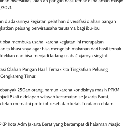
han diversifikasi olah an pangan hasil ternak di halaman masjid
9/2021.
diadakannya kegiatan pelatihan diversifasi olahan pangan
ngkatkan peluang berwirausaha terutama bagi ibu-ibu.
t bisa membuka usaha, karena kegiatan ini merupakan
anita khususnya agar bisa mengolah makanan dari hasil ternak.
aktekkan dan bisa menjadi ladang usaha,” ujarnya singkat.
kasi Olahan Pangan Hasil Ternak kita Tingkatkan Peluang
ah Cengkareng Timur.
 sebanyak 250an orang, namun karena kondisinya masih PPKM,
njadi 8kali didelapan wilayah kecamatan se Jakarta Barat,
n tetap memakai protokol kesehatan ketat. Terutama dalam
 KPKP Kota Adm Jakarta Barat yang bertempat di halaman Masjid