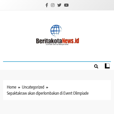
Skip
to
content
BERITAKOTANEW
Sumber Berita Masyarakat
Home
Uncategorized
Sepaktakraw akan diperlombakan di Event Olimpiade