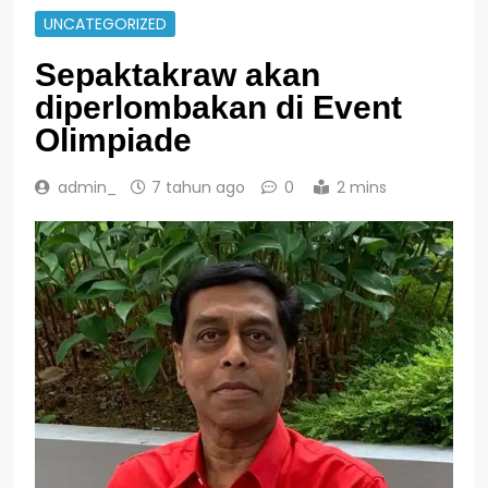
UNCATEGORIZED
Sepaktakraw akan
diperlombakan di Event
Olimpiade
admin_
7 tahun ago
0
2 mins