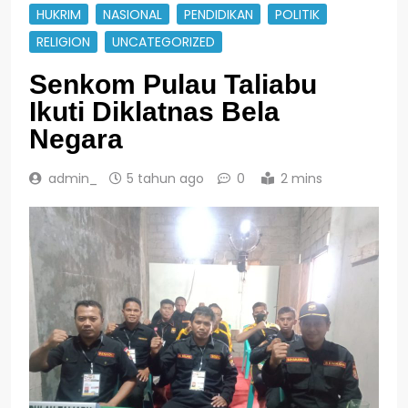
HUKRIM
NASIONAL
PENDIDIKAN
POLITIK
RELIGION
UNCATEGORIZED
Senkom Pulau Taliabu
Ikuti Diklatnas Bela
Negara
admin_
5 tahun ago
0
2 mins