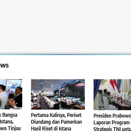
ews
k Bangsa
Pertama Kalinya, Periset
Presiden Prabowo
Istana,
Diundang dan Pamerkan
Laporan Program
owo Tinjau
Hasil Riset di Istana
Strategis TNI unt