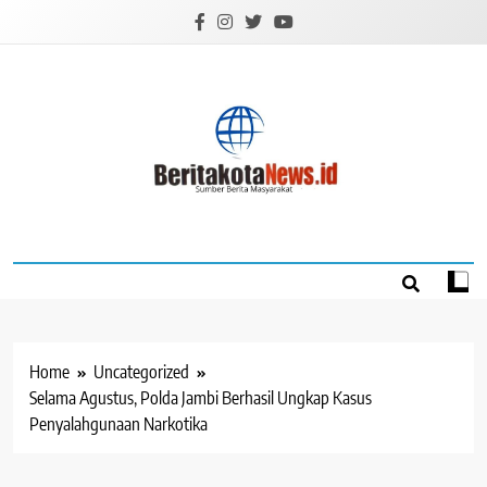
Skip
to
content
BERITAKOTANEW
Sumber Berita Masyarakat
Home
Uncategorized
Selama Agustus, Polda Jambi Berhasil Ungkap Kasus
Penyalahgunaan Narkotika