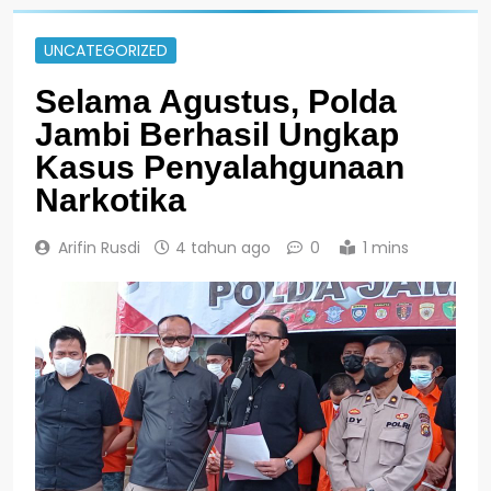
UNCATEGORIZED
Selama Agustus, Polda
Jambi Berhasil Ungkap
Kasus Penyalahgunaan
Narkotika
Arifin Rusdi
4 tahun ago
0
1 mins