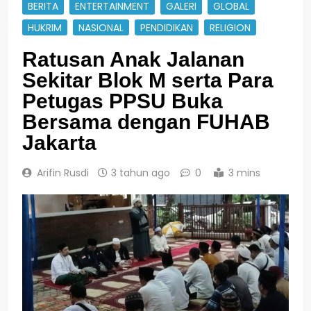
BERITA
ENTERTAINMENT
GALERI
GLOBAL
HUKRIM
NASIONAL
PENDIDIKAN
RELIGION
Ratusan Anak Jalanan
Sekitar Blok M serta Para
Petugas PPSU Buka
Bersama dengan FUHAB
Jakarta
Arifin Rusdi
3 tahun ago
0
3 mins