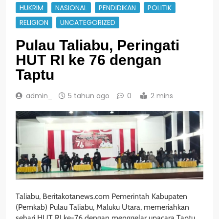
HUKRIM
NASIONAL
PENDIDIKAN
POLITIK
RELIGION
UNCATEGORIZED
Pulau Taliabu, Peringati
HUT RI ke 76 dengan
Taptu
admin_
5 tahun ago
0
2 mins
Taliabu, Beritakotanews.com Pemerintah Kabupaten
(Pemkab) Pulau Taliabu, Maluku Utara, memeriahkan
sehari HUT RI ke-76 dengan menggelar upacara Taptu