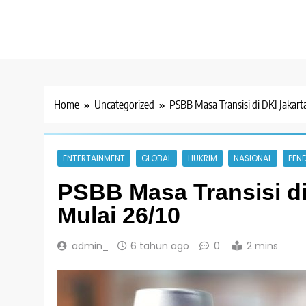
Home
Uncategorized
PSBB Masa Transisi di DKI Jakart
ENTERTAINMENT
GLOBAL
HUKRIM
NASIONAL
PEND
PSBB Masa Transisi di
Mulai 26/10
admin_
6 tahun ago
0
2 mins