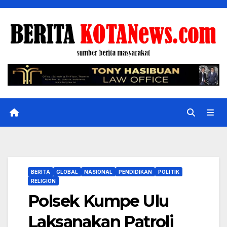
Skip
to
content
BERITA
GLOBAL
NASIONAL
PENDIDIKAN
POLITIK
RELIGION
Polsek Kumpe Ulu
Laksanakan Patroli