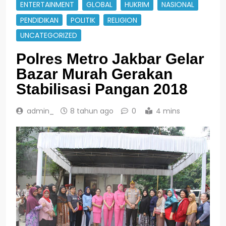
ENTERTAINMENT
GLOBAL
HUKRIM
NASIONAL
PENDIDIKAN
POLITIK
RELIGION
UNCATEGORIZED
Polres Metro Jakbar Gelar
Bazar Murah Gerakan
Stabilisasi Pangan 2018
admin_
8 tahun ago
0
4 mins