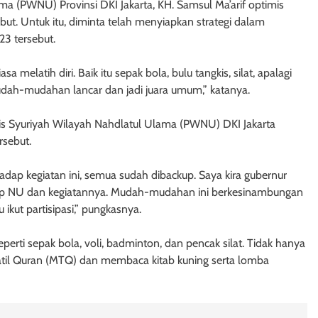
ma (PWNU) Provinsi DKI Jakarta, KH. Samsul Ma’arif optimis
but. Untuk itu, diminta telah menyiapkan strategi dalam
23 tersebut.
 melatih diri. Baik itu sepak bola, bulu tangkis, silat, apalagi
udah-mudahan lancar dan jadi juara umum,” katanya.
ais Syuriyah Wilayah Nahdlatul Ulama (PWNU) DKI Jakarta
rsebut.
rhadap kegiatan ini, semua sudah dibackup. Saya kira gubernur
adap NU dan kegiatannya. Mudah-mudahan ini berkesinambungan
 ikut partisipasi,” pungkasnya.
perti sepak bola, voli, badminton, dan pencak silat. Tidak hanya
watil Quran (MTQ) dan membaca kitab kuning serta lomba