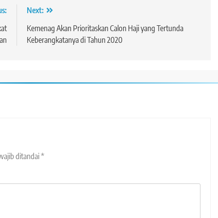
us:
Next:
kat
Kemenag Akan Prioritaskan Calon Haji yang Tertunda
han
Keberangkatanya di Tahun 2020
wajib ditandai
*