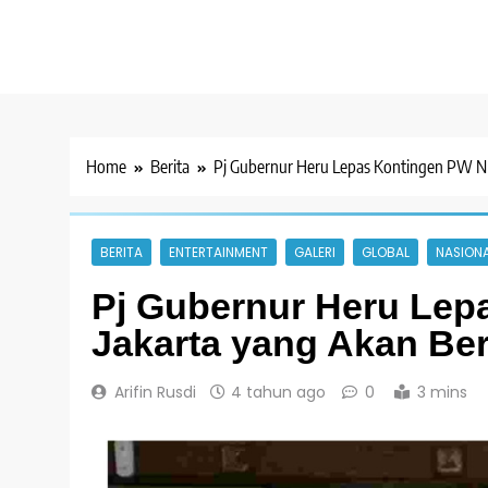
Home
Berita
Pj Gubernur Heru Lepas Kontingen PW NU 
BERITA
ENTERTAINMENT
GALERI
GLOBAL
NASION
Pj Gubernur Heru Lep
Jakarta yang Akan Ber
Arifin Rusdi
4 tahun ago
0
3 mins