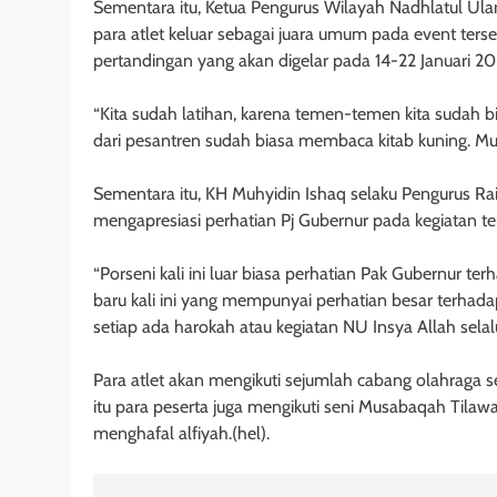
Sementara itu, Ketua Pengurus Wilayah Nadhlatul Ula
para atlet keluar sebagai juara umum pada event terse
pertandingan yang akan digelar pada 14-22 Januari 20
“Kita sudah latihan, karena temen-temen kita sudah biasa
dari pesantren sudah biasa membaca kitab kuning. M
Sementara itu, KH Muhyidin Ishaq selaku Pengurus R
mengapresiasi perhatian Pj Gubernur pada kegiatan te
“Porseni kali ini luar biasa perhatian Pak Gubernur te
baru kali ini yang mempunyai perhatian besar terh
setiap ada harokah atau kegiatan NU Insya Allah selalu
Para atlet akan mengikuti sejumlah cabang olahraga se
itu para peserta juga mengikuti seni Musabaqah Tila
menghafal alfiyah.(hel).