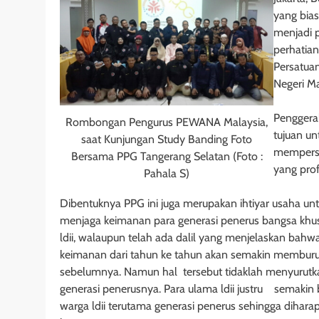
yang bias
menjadi 
perhatian
Persatua
Negeri Ma
Penggera
Rombongan Pengurus PEWANA Malaysia,
tujuan u
saat Kunjungan Study Banding Foto
mempersi
Bersama PPG Tangerang Selatan (Foto :
yang prof
Pahala S)
Dibentuknya PPG ini juga merupakan ihtiyar usaha unt
menjaga keimanan para generasi penerus bangsa khu
ldii, walaupun telah ada dalil yang menjelaskan bahwa
keimanan dari tahun ke tahun akan semakin memburu
sebelumnya.
Namun hal tersebut tidaklah menyurutka
generasi penerusnya. Para ulama ldii justru semakin
warga ldii terutama generasi penerus sehingga dihar