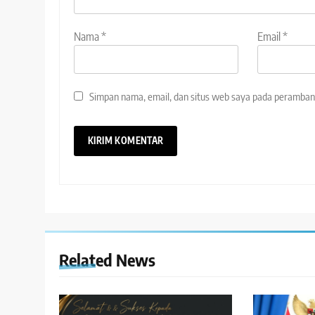
Nama
*
Email
*
Simpan nama, email, dan situs web saya pada peramban 
Related News