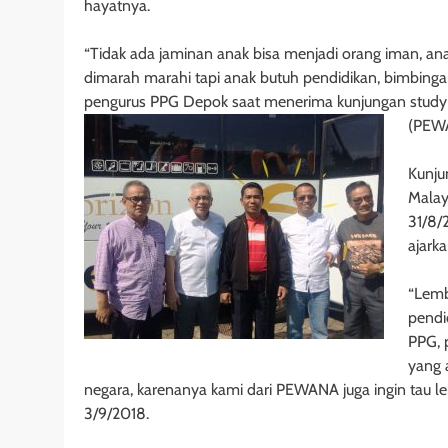
hayatnya.
“Tidak ada jaminan anak bisa menjadi orang iman, anak
dimarah marahi tapi anak butuh pendidikan, bimbingan
pengurus PPG Depok saat menerima kunjungan study
(PEWA
Kunju
Malay
31/8/
ajark
“Lemb
pendi
PPG, 
yang 
negara, karenanya kami dari PEWANA juga ingin tau lebi
3/9/2018.