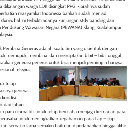
a dikalangan warga LDII disingkat PPG, kiprahnya sudah
perhatian masyarakat Indonesia bahkan sudah menjadi
 dunia. hal ini terbukti adanya kunjungan stdy banding dari
n Pendukung Wawasan Negara (PEWANA) Klang, Kualalumpur
laysia.
k Pembina Generus adalah suatu tim yang dibentuk dengan
ntuk memupuk, membina, dan menciptakan bibit – bibit unggul
apkan generasi penerus untuk bisa menjadi pemimpin bangsa
esional relegius.
uk tetap
susnya generasi
 kondisi
k dari tahun
n para ulama ldii untuk tetap berusaha menjaga keimanan para
 berusaha untuk meningkatkan kepahaman pada tiap – tiap
apkan semakin lama semakin baik dan dipertahankan hingga akhir