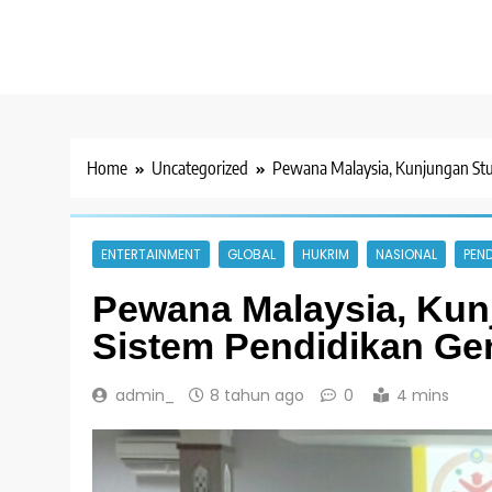
Home
Uncategorized
Pewana Malaysia, Kunjungan Stu
ENTERTAINMENT
GLOBAL
HUKRIM
NASIONAL
PEND
Pewana Malaysia, Kun
Sistem Pendidikan Ge
admin_
8 tahun ago
0
4 mins