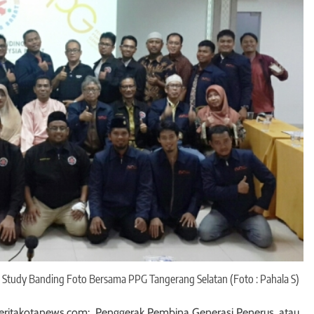
udy Banding Foto Bersama PPG Tangerang Selatan (Foto : Pahala S)
 Beritakotanews.com: Penggerak Pembina Generasi Penerus, atau