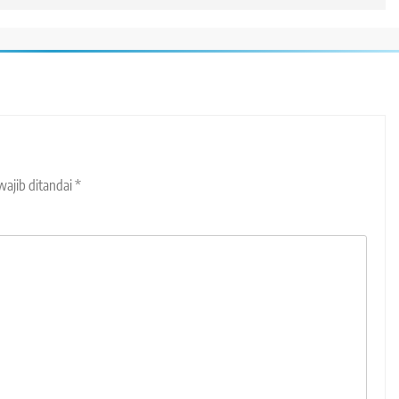
wajib ditandai
*