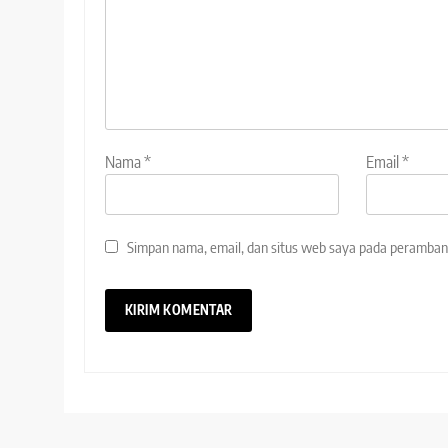
Nama
*
Email
*
Simpan nama, email, dan situs web saya pada peramban 