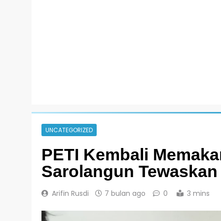
UNCATEGORIZED
PETI Kembali Memakan
Sarolangun Tewaskan
Arifin Rusdi
7 bulan ago
0
3 mins