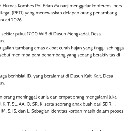
id Humas Kombes Pol Erlan Munarji menggelar konferensi pers
emas ilegal (PETI) yang menewaskan delapan orang penambang.
anuari 2026.
026 sekitar pukul 17.00 WIB di Dusun Mengkadai, Desa
un.
h galian tambang emas akibat curah hujan yang tinggi, sehingga
tersebut menimpa para penambang yang sedang beraktivitas di
rga berinisial ID, yang beralamat di Dusun Kait-Kait, Desa
un.
apan orang meninggal dunia dan empat orang mengalami luka-
 K, T, SL, AA, O, SR, K, serta seorang anak buah dari SDR. I.
IM, S, IS, dan L. Sebagian identitas korban masih dalam proses