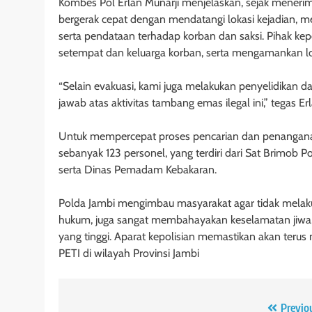
Kombes Pol Erlan Munarji menjelaskan, sejak menerima
bergerak cepat dengan mendatangi lokasi kejadian, me
serta pendataan terhadap korban dan saksi. Pihak ke
setempat dan keluarga korban, serta mengamankan lok
“Selain evakuasi, kami juga melakukan penyelidikan
jawab atas aktivitas tambang emas ilegal ini,” tegas Erl
Untuk mempercepat proses pencarian dan penangana
sebanyak 123 personel, yang terdiri dari Sat Brimob P
serta Dinas Pemadam Kebakaran.
Polda Jambi mengimbau masyarakat agar tidak melaku
hukum, juga sangat membahayakan keselamatan jiwa, t
yang tinggi. Aparat kepolisian memastikan akan teru
PETI di wilayah Provinsi Jambi
Navigasi
Previo