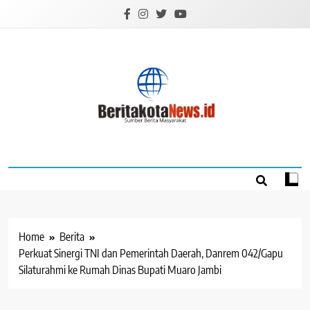
Skip
to
content
BERITAKOTANEW
Sumber Berita Masyarakat
Home
Berita
Perkuat Sinergi TNI dan Pemerintah Daerah, Danrem 042/Gapu
Silaturahmi ke Rumah Dinas Bupati Muaro Jambi