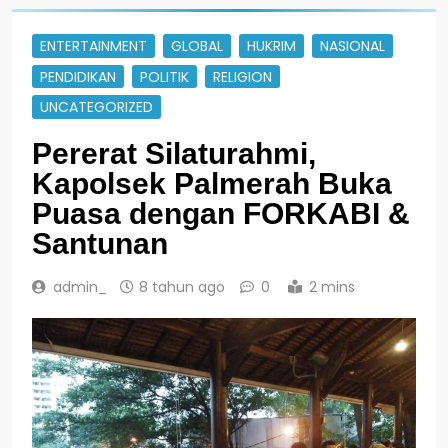
ENTERTAINMENT
GLOBAL
HUKRIM
NASIONAL
PENDIDIKAN
POLITIK
RELIGION
UNCATEGORIZED
Pererat Silaturahmi,
Kapolsek Palmerah Buka
Puasa dengan FORKABI &
Santunan
admin_
8 tahun ago
0
2 mins