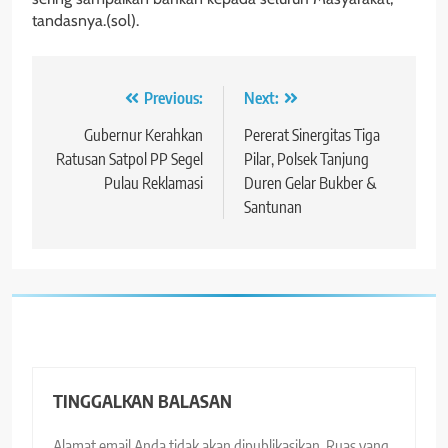
tandasnya.(sol).
Navigasi
Previous:
Next:
pos
Gubernur Kerahkan
Pererat Sinergitas Tiga
Ratusan Satpol PP Segel
Pilar, Polsek Tanjung
Pulau Reklamasi
Duren Gelar Bukber &
Santunan
TINGGALKAN BALASAN
Alamat email Anda tidak akan dipublikasikan.
Ruas yang