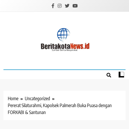
Skip
to
content
BERITAKOTANEW
Sumber Berita Masyarakat
Home
Uncategorized
Pererat Silaturahmi, Kapolsek Palmerah Buka Puasa dengan
FORKABI & Santunan