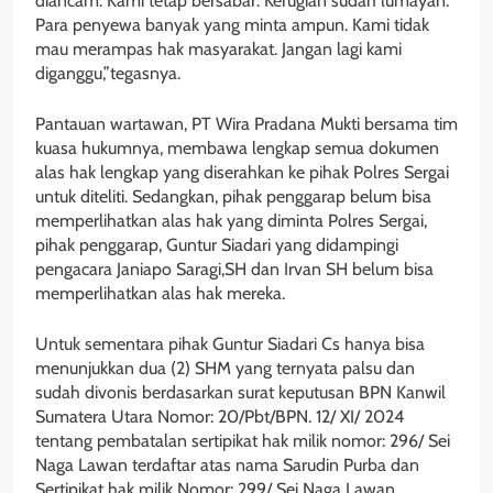
diancam. Kami tetap bersabar. Kerugian sudah lumayan.
Para penyewa banyak yang minta ampun. Kami tidak
mau merampas hak masyarakat. Jangan lagi kami
diganggu,”tegasnya.
Pantauan wartawan, PT Wira Pradana Mukti bersama tim
kuasa hukumnya, membawa lengkap semua dokumen
alas hak lengkap yang diserahkan ke pihak Polres Sergai
untuk diteliti. Sedangkan, pihak penggarap belum bisa
memperlihatkan alas hak yang diminta Polres Sergai,
pihak penggarap, Guntur Siadari yang didampingi
pengacara Janiapo Saragi,SH dan Irvan SH belum bisa
memperlihatkan alas hak mereka.
Untuk sementara pihak Guntur Siadari Cs hanya bisa
menunjukkan dua (2) SHM yang ternyata palsu dan
sudah divonis berdasarkan surat keputusan BPN Kanwil
Sumatera Utara Nomor: 20/Pbt/BPN. 12/ XI/ 2024
tentang pembatalan sertipikat hak milik nomor: 296/ Sei
Naga Lawan terdaftar atas nama Sarudin Purba dan
Sertipikat hak milik Nomor: 299/ Sei Naga Lawan