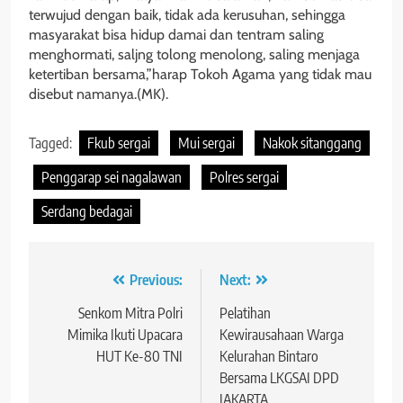
terwujud dengan baik, tidak ada kerusuhan, sehingga
masyarakat bisa hidup damai dan tentram saling
menghormati, saljng tolong menolong, saling menjaga
ketertiban bersama,”harap Tokoh Agama yang tidak mau
disebut namanya.(MK).
Tagged:
Fkub sergai
Mui sergai
Nakok sitanggang
Penggarap sei nagalawan
Polres sergai
Serdang bedagai
Navigasi
Previous:
Next:
pos
Senkom Mitra Polri
Pelatihan
Mimika Ikuti Upacara
Kewirausahaan Warga
HUT Ke-80 TNI
Kelurahan Bintaro
Bersama LKGSAI DPD
JAKARTA