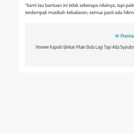
“kami tau bantuan ini tidak seberapa nilainya, tapi pa
terdampak musibah kebakaran, semua pasti ada hik
Navigasi
Previo
pos
Horeee Kapolri Ijinkan Main Bola Lagi Tapi Ada Syarat