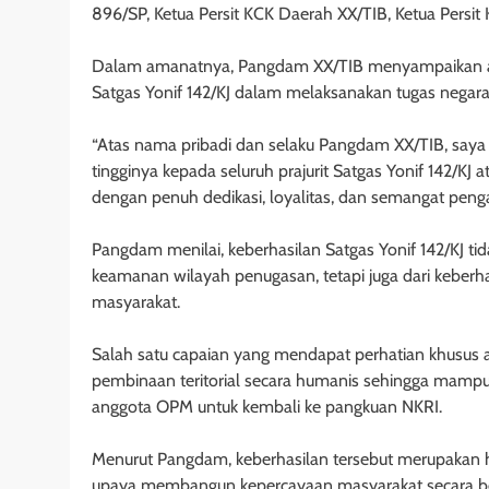
896/SP, Ketua Persit KCK Daerah XX/TIB, Ketua Persi
Dalam amanatnya, Pangdam XX/TIB menyampaikan apre
Satgas Yonif 142/KJ dalam melaksanakan tugas negara
“Atas nama pribadi dan selaku Pangdam XX/TIB, say
tingginya kepada seluruh prajurit Satgas Yonif 142/KJ
dengan penuh dedikasi, loyalitas, dan semangat peng
Pangdam menilai, keberhasilan Satgas Yonif 142/KJ tid
keamanan wilayah penugasan, tetapi juga dari keb
masyarakat.
Salah satu capaian yang mendapat perhatian khusus a
pembinaan teritorial secara humanis sehingga mam
anggota OPM untuk kembali ke pangkuan NKRI.
Menurut Pangdam, keberhasilan tersebut merupakan has
upaya membangun kepercayaan masyarakat secara be