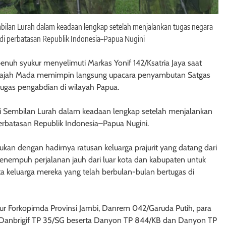
bilan Lurah dalam keadaan lengkap setelah menjalankan tugas negara
i perbatasan Republik Indonesia–Papua Nugini
penuh syukur menyelimuti Markas Yonif 142/Ksatria Jaya saat
Gajah Mada memimpin langsung upacara penyambutan Satgas
tugas pengabdian di wilayah Papua.
i Sembilan Lurah dalam keadaan lengkap setelah menjalankan
rbatasan Republik Indonesia–Papua Nugini.
 dengan hadirnya ratusan keluarga prajurit yang datang dari
menempuh perjalanan jauh dari luar kota dan kabupaten untuk
keluarga mereka yang telah berbulan-bulan bertugas di
sur Forkopimda Provinsi Jambi, Danrem 042/Garuda Putih, para
Danbrigif TP 35/SG beserta Danyon TP 844/KB dan Danyon TP