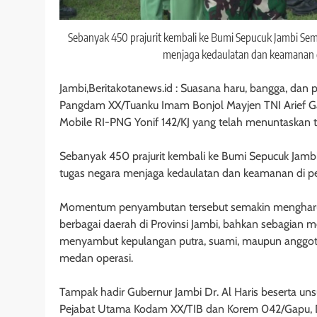
Sebanyak 450 prajurit kembali ke Bumi Sepucuk Jambi Sem
menjaga kedaulatan dan keamanan d
Jambi,Beritakotanews.id : Suasana haru, bangga, dan 
Pangdam XX/Tuanku Imam Bonjol Mayjen TNI Arief 
Mobile RI-PNG Yonif 142/KJ yang telah menuntaskan 
Sebanyak 450 prajurit kembali ke Bumi Sepucuk Jamb
tugas negara menjaga kedaulatan dan keamanan di pe
Momentum penyambutan tersebut semakin mengharukan
berbagai daerah di Provinsi Jambi, bahkan sebagian 
menyambut kepulangan putra, suami, maupun anggota 
medan operasi.
Tampak hadir Gubernur Jambi Dr. Al Haris beserta un
Pejabat Utama Kodam XX/TIB dan Korem 042/Gapu, 