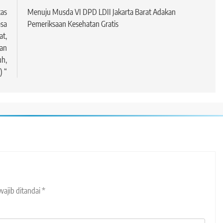
tas
Menuju Musda VI DPD LDII Jakarta Barat Adakan
asa
Pemeriksaan Kesehatan Gratis
t,
an
h,
) “
wajib ditandai
*