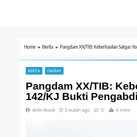
Home
Berita
Pangdam XX/TIB: Keberhasilan Satgas Yon
BERITA
DAERAH
Pangdam XX/TIB: Kebe
142/KJ Bukti Pengabd
Arifin Rusdi
2 bulan ago
0
4 mins