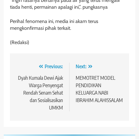
“Ingin rasanya bertanya pada air yang terus mengalir
tiada henti, permainan apalagi ini,”. pungkasnya
Perihal fenomena ini, media ini akam terus
mengkonfirmasi pihak terkait.
(Redaksi)
Navigasi
Previous:
Next:
pos
Dyah Kumala Dewi Ajak
MEMOTRET MODEL
Warga Penyengat
PENDIDIKAN
Rendah Senam Sehat
KELUARGA NABI
dan Sosialisasikan
IBRAHIM ALAHISSALAM
UMKM