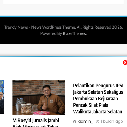
Trendy News - News WordPress Theme. All Rights Reserved 2026.
Powered By
.
BlazeThemes
Pelantikan Pengurus IPSI
Jakarta Selatan Sekaligus
Pembukaan Kejuaraan
Pencak Silat Piala
Walikota Jakarta Selatan
M.Rosyid Jurnalis Jambi
admin_
1 bulan ago
Ajak Masyarakat Tebar