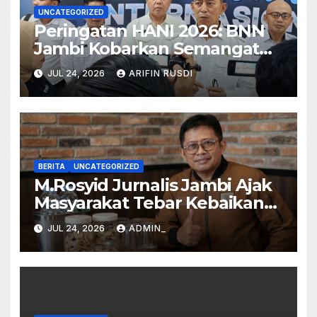
UNCATEGORIZED
Peringatan HANI 2026: BNN
Jambi Kobarkan Semangat
Generasi Sehat, Cerdas, dan
JUL 24, 2026
ARIFIN RUSDI
Kuat Tanpa Narkoba
BERITA
UNCATEGORIZED
M.Rosyid Jurnalis Jambi Ajak
Masyarakat Tebar Kebaikan
Tanpa Pamrih
JUL 24, 2026
ADMIN_