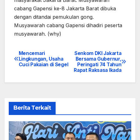
cabang Gapensi ke-8 Jakarta Barat dibuka
dengan ditandai pemukulan gong.
Musyawarah cabang Gapensi dihadiri peserta
musyawarah. (why)
Mencemari
Senkom DKI Jakarta
Navigasi
Lingkungan, Usaha
Bersama Gubernur,
Cuci Pakaian di Segel
Peringati 74 Tahun
pos
Rapat Raksasa Ikada
Berita Terkait