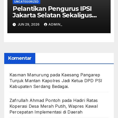
UNCATEGORIZED
Pelantikan Pengurus IPSI
Jakarta Selatan Sekaligus
Pembukaan Kejuaraan
JUN 29, 2026
ADMIN_
Pencak Silat Piala Walikota
Jakarta Selatan
Komentar
Kasman Manurung
pada
Kaesang Pangarep
Tunjuk Mantan Kapolres Jadi Ketua DPD PSI
Kabupaten Serdang Bedagai. ‎ ‎
Zafrullah Ahmad Pontoh
pada
Hadiri Ratas
Koperasi Desa Merah Putih, Wapres Kawal
Percepatan Implementasi di Daerah