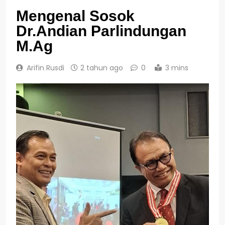
Mengenal Sosok
Dr.Andian Parlindungan
M.Ag
Arifin Rusdi
2 tahun ago
0
3 mins