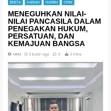
BERITA
DAERAH
HUKRIM
OPINI
MENEGUHKAN NILAI-
NILAI PANCASILA DALAM
PENEGAKAN HUKUM,
PERSATUAN, DAN
KEMAJUAN BANGSA
MKM
2 bulan ago
0
3 mins