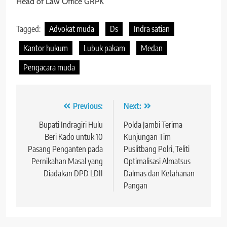
Head of Law Office GRPK
Tagged:
Advokat muda
Ds
Indra satian
Kantor hukum
Lubuk pakam
Medan
Pengacara muda
Navigasi
Previous:
Next:
pos
Bupati Indragiri Hulu
Polda Jambi Terima
Beri Kado untuk 10
Kunjungan Tim
Pasang Penganten pada
Puslitbang Polri, Teliti
Pernikahan Masal yang
Optimalisasi Almatsus
Diadakan DPD LDII
Dalmas dan Ketahanan
Pangan