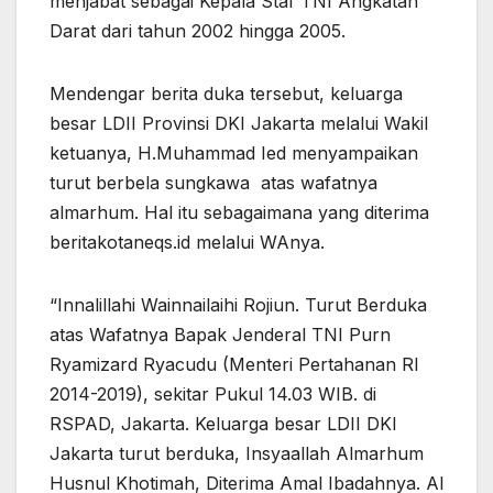
menjabat sebagai Kepala Staf TNI Angkatan
Darat dari tahun 2002 hingga 2005.
Mendengar berita duka tersebut, keluarga
besar LDII Provinsi DKI Jakarta melalui Wakil
ketuanya, H.Muhammad Ied menyampaikan
turut berbela sungkawa atas wafatnya
almarhum. Hal itu sebagaimana yang diterima
beritakotaneqs.id melalui WAnya.
“Innalillahi Wainnailaihi Rojiun. Turut Berduka
atas Wafatnya Bapak Jenderal TNI Purn
Ryamizard Ryacudu (Menteri Pertahanan RI
2014-2019), sekitar Pukul 14.03 WIB. di
RSPAD, Jakarta. Keluarga besar LDII DKI
Jakarta turut berduka, Insyaallah Almarhum
Husnul Khotimah, Diterima Amal Ibadahnya. Al