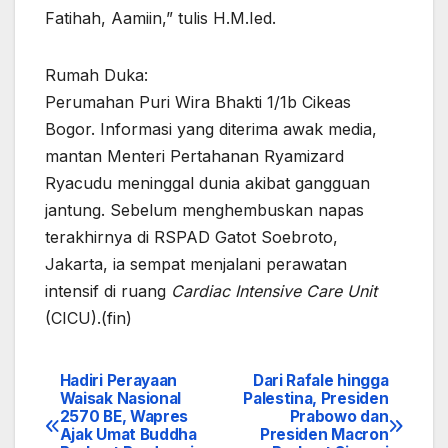
Fatihah, Aamiin,” tulis H.M.Ied.
Rumah Duka:
Perumahan Puri Wira Bhakti 1/1b Cikeas
Bogor. Informasi yang diterima awak media,
m
antan Menteri Pertahanan Ryamizard
Ryacudu meninggal dunia akibat gangguan
jantung
. Sebelum menghembuskan napas
terakhirnya di RSPAD Gatot Soebroto,
Jakarta, ia sempat menjalani perawatan
intensif di ruang
Cardiac Intensive Care Unit
(CICU).(fin)
Hadiri Perayaan
Dari Rafale hingga
Navigasi
Waisak Nasional
Palestina, Presiden
2570 BE, Wapres
Prabowo dan
pos
Ajak Umat Buddha
Presiden Macron