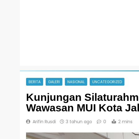
BERITA
GALERI
NASIONAL
UNCATEGORIZED
Kunjungan Silaturah
Wawasan MUI Kota Jak
Arifin Rusdi
3 tahun ago
0
2 mins