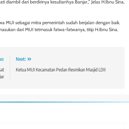
i diambil dari berdirinya kesultanhya Banjar.,” Jelas H.Ibnu Sina,
wa MUI sebagai mitra pemerintah sudah berjalan dengan baik.
sukan dari MUI tetmasuk fatwa-fatwanya, titip H.Ibnu Sina.
us:
Next:
sat
Ketua MUI Kecamatan Pedan Resmikan Masjid LDII
iar