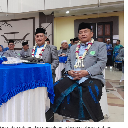
arian radab rahayu dan pengalungan bunga selamat datang,