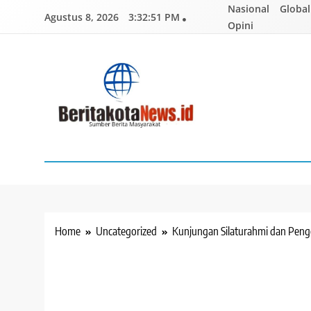
Skip
Nasional
Global
Agustus 8, 2026
3:32:52 PM
to
Opini
content
BERITAKOTANEWS
Sumber Berita Masyarakat
Home
Uncategorized
Kunjungan Silaturahmi dan Pen