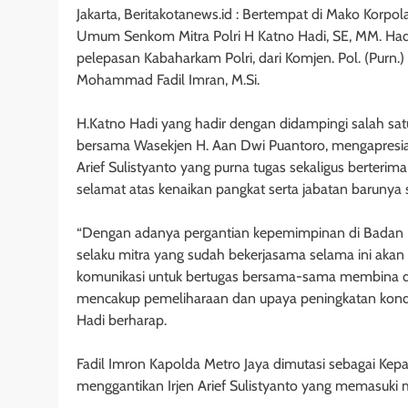
Jakarta, Beritakotanews.id : Bertempat di Mako Korpol
Umum Senkom Mitra Polri H Katno Hadi, SE, MM. Hadi
pelepasan Kabaharkam Polri, dari Komjen. Pol. (Purn.) D
Mohammad Fadil Imran, M.Si.
H.Katno Hadi yang hadir dengan didampingi salah satu
bersama Wasekjen H. Aan Dwi Puantoro, mengapresia
Arief Sulistyanto yang purna tugas sekaligus berteri
selamat atas kenaikan pangkat serta jabatan barunya
“Dengan adanya pergantian kepemimpinan di Badan 
selaku mitra yang sudah bekerjasama selama ini akan l
komunikasi untuk bertugas bersama-sama membina 
mencakup pemeliharaan dan upaya peningkatan kondi
Hadi berharap.
Fadil Imron Kapolda Metro Jaya dimutasi sebagai Ke
menggantikan Irjen Arief Sulistyanto yang memasuki 