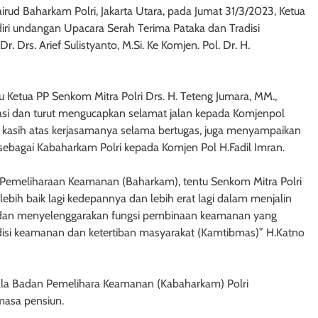
airud Baharkam Polri, Jakarta Utara, pada Jumat 31/3/2023, Ketua
ri undangan Upacara Serah Terima Pataka dan Tradisi
r. Drs. Arief Sulistyanto, M.Si. Ke Komjen. Pol. Dr. H.
 Ketua PP Senkom Mitra Polri Drs. H. Teteng Jumara, MM.,
si dan turut mengucapkan selamat jalan kepada Komjenpol
ma kasih atas kerjasamanya selama bertugas, juga menyampaikan
 sebagai Kabaharkam Polri kepada Komjen Pol H.Fadil Imran.
Pemeliharaan Keamanan (Baharkam), tentu Senkom Mitra Polri
ebih baik lagi kedepannya dan lebih erat lagi dalam menjalin
dan menyelenggarakan fungsi pembinaan keamanan yang
si keamanan dan ketertiban masyarakat (Kamtibmas)” H.Katno
pala Badan Pemelihara Keamanan (Kabaharkam) Polri
masa pensiun.