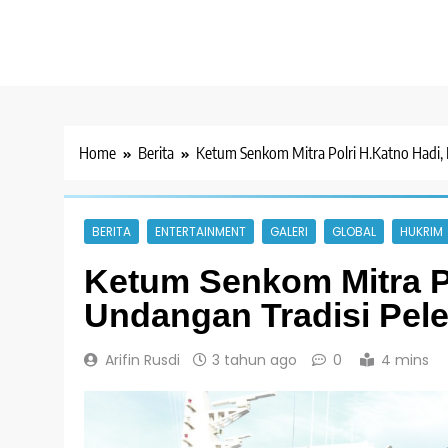
Home
Berita
Ketum Senkom Mitra Polri H.Katno Hadi,
BERITA
ENTERTAINMENT
GALERI
GLOBAL
HUKRIM
Ketum Senkom Mitra Po
Undangan Tradisi Pel
Arifin Rusdi
3 tahun ago
0
4 mins