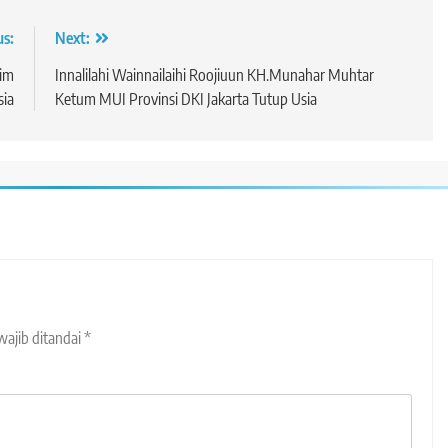
us:
Next:
im
Innalilahi Wainnailaihi Roojiuun KH.Munahar Muhtar
sia
Ketum MUI Provinsi DKI Jakarta Tutup Usia
wajib ditandai
*