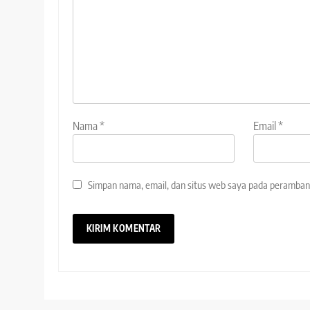
Nama
*
Email
*
Simpan nama, email, dan situs web saya pada peramban 