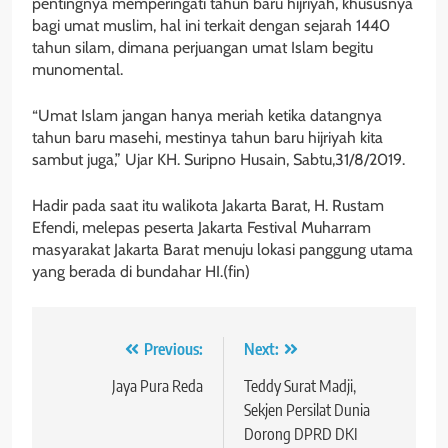
pentingnya memperingati tahun baru hijriyah, khususnya
bagi umat muslim, hal ini terkait dengan sejarah 1440
tahun silam, dimana perjuangan umat Islam begitu
munomental.
“Umat Islam jangan hanya meriah ketika datangnya
tahun baru masehi, mestinya tahun baru hijriyah kita
sambut juga,” Ujar KH. Suripno Husain, Sabtu,31/8/2019.
Hadir pada saat itu walikota Jakarta Barat, H. Rustam
Efendi, melepas peserta Jakarta Festival Muharram
masyarakat Jakarta Barat menuju lokasi panggung utama
yang berada di bundahar HI.(fin)
Navigasi
Previous:
Next:
pos
Jaya Pura Reda
Teddy Surat Madji,
Sekjen Persilat Dunia
Dorong DPRD DKI